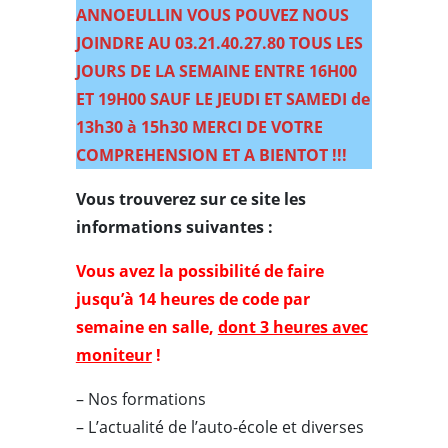
ANNOEULLIN VOUS POUVEZ NOUS
JOINDRE AU 03.21.40.27.80 TOUS LES
JOURS DE LA SEMAINE ENTRE 16H00
ET 19H00 SAUF LE JEUDI ET SAMEDI de
13h30 à 15h30 MERCI DE VOTRE
COMPREHENSION ET A BIENTOT
!!!
Vous trouverez sur ce site les
informations suivantes
:
Vous avez la possibilité de faire
jusqu’à 14 heures de code par
semaine en salle,
dont 3 heures avec
moniteur
!
– Nos formations
– L’actualité de l’auto-école et diverses